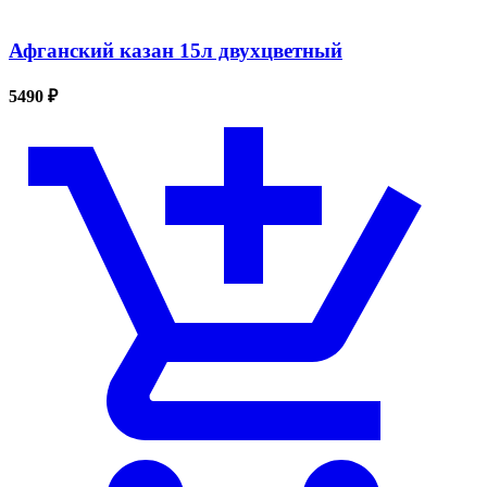
Афганский казан 15л двухцветный
5490 ₽