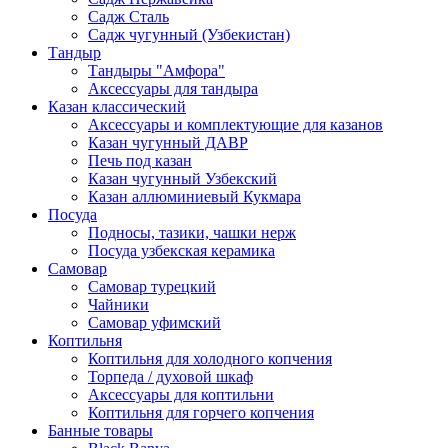
Садж Сталь
Садж чугунный (Узбекистан)
Тандыр
Тандыры "Амфора"
Аксессуары для тандыра
Казан классический
Аксессуары и комплектующие для казанов
Казан чугунный ДАВР
Печь под казан
Казан чугунный Узбекский
Казан аллюминиевый Кукмара
Посуда
Подносы, тазики, чашки нерж
Посуда узбекская керамика
Самовар
Самовар турецкий
Чайники
Самовар уфимский
Коптильня
Коптильня для холодного копчения
Торпеда / духовой шкаф
Аксессуары для коптильни
Коптильня для горчего копчения
Банные товары