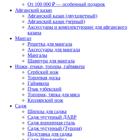
От 100 000 ₽ — особенный подарок
Афганский казан
Афганский казан (двухцветный)
Афганский казан (черный)
Аксессуары и комплектующие для афганского
казана
Мангал
Решетка для мангала
Аксессуары для мангала
Мангалы
Шампура для мангала
Ножи, пчаки, топоры, гаймякеш
Сербский нож
Торцевая доска
Гаймякеш
Пчак узбекский
Топорик, тяпка для мяса
Кизлярский нож
Садж
Щипцы для саджа
Садж чугунный ДАВР
Садж вороненая сталь
Садж чугунный (Турция)
Подставка для саджа
Садж Нержавейка