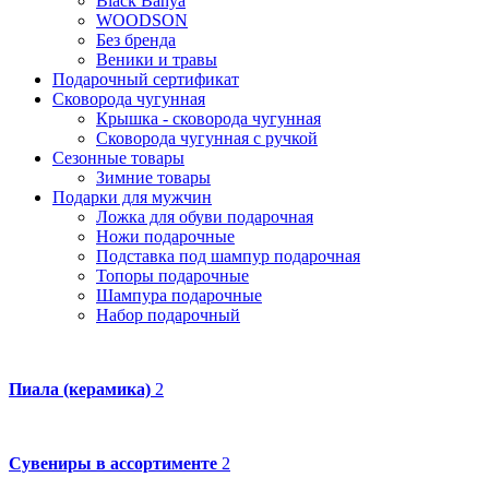
Black Banya
WOODSON
Без бренда
Веники и травы
Подарочный сертификат
Сковорода чугунная
Крышка - сковорода чугунная
Сковорода чугунная с ручкой
Сезонные товары
Зимние товары
Подарки для мужчин
Ложка для обуви подарочная
Ножи подарочные
Подставка под шампур подарочная
Топоры подарочные
Шампура подарочные
Набор подарочный
Пиала (керамика)
2
Сувениры в ассортименте
2