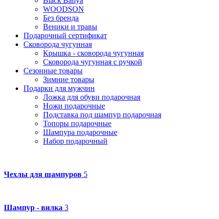
Black Banya
WOODSON
Без бренда
Веники и травы
Подарочный сертификат
Сковорода чугунная
Крышка - сковорода чугунная
Сковорода чугунная с ручкой
Сезонные товары
Зимние товары
Подарки для мужчин
Ложка для обуви подарочная
Ножи подарочные
Подставка под шампур подарочная
Топоры подарочные
Шампура подарочные
Набор подарочный
Чехлы для шампуров
5
Шампур - вилка
3