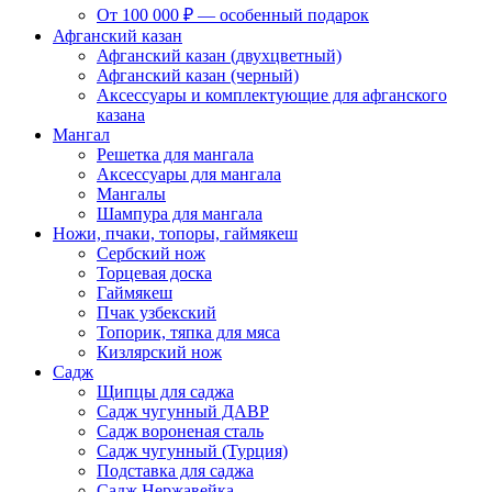
От 100 000 ₽ — особенный подарок
Афганский казан
Афганский казан (двухцветный)
Афганский казан (черный)
Аксессуары и комплектующие для афганского
казана
Мангал
Решетка для мангала
Аксессуары для мангала
Мангалы
Шампура для мангала
Ножи, пчаки, топоры, гаймякеш
Сербский нож
Торцевая доска
Гаймякеш
Пчак узбекский
Топорик, тяпка для мяса
Кизлярский нож
Садж
Щипцы для саджа
Садж чугунный ДАВР
Садж вороненая сталь
Садж чугунный (Турция)
Подставка для саджа
Садж Нержавейка