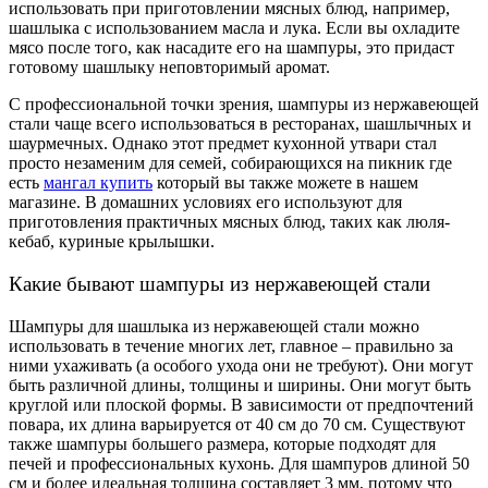
использовать при приготовлении мясных блюд, например,
шашлыка с использованием масла и лука. Если вы охладите
мясо после того, как насадите его на шампуры, это придаст
готовому шашлыку неповторимый аромат.
С профессиональной точки зрения, шампуры из нержавеющей
стали чаще всего использоваться в ресторанах, шашлычных и
шаурмечных. Однако этот предмет кухонной утвари стал
просто незаменим для семей, собирающихся на пикник где
есть
мангал купить
который вы также можете в нашем
магазине. В домашних условиях его используют для
приготовления практичных мясных блюд, таких как люля-
кебаб, куриные крылышки.
Какие бывают шампуры из нержавеющей стали
Шампуры для шашлыка из нержавеющей стали можно
использовать в течение многих лет, главное – правильно за
ними ухаживать (а особого ухода они не требуют). Они могут
быть различной длины, толщины и ширины. Они могут быть
круглой или плоской формы. В зависимости от предпочтений
повара, их длина варьируется от 40 см до 70 см. Существуют
также шампуры большего размера, которые подходят для
печей и профессиональных кухонь. Для шампуров длиной 50
см и более идеальная толщина составляет 3 мм, потому что