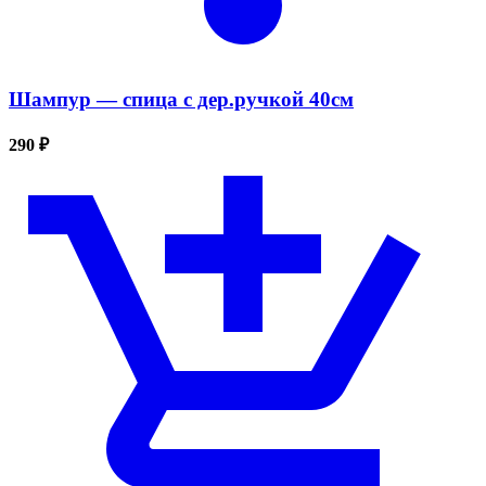
Шампур — спица с дер.ручкой 40см
290 ₽