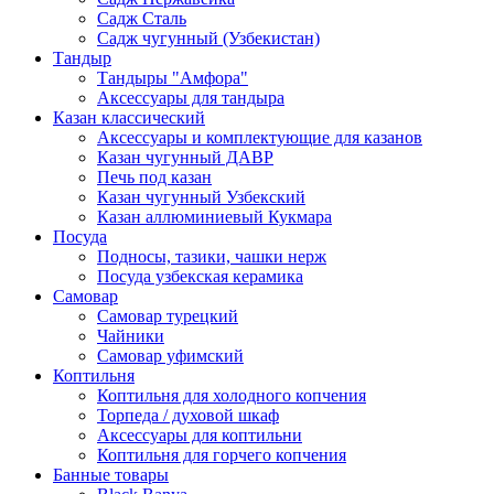
Садж Сталь
Садж чугунный (Узбекистан)
Тандыр
Тандыры "Амфора"
Аксессуары для тандыра
Казан классический
Аксессуары и комплектующие для казанов
Казан чугунный ДАВР
Печь под казан
Казан чугунный Узбекский
Казан аллюминиевый Кукмара
Посуда
Подносы, тазики, чашки нерж
Посуда узбекская керамика
Самовар
Самовар турецкий
Чайники
Самовар уфимский
Коптильня
Коптильня для холодного копчения
Торпеда / духовой шкаф
Аксессуары для коптильни
Коптильня для горчего копчения
Банные товары