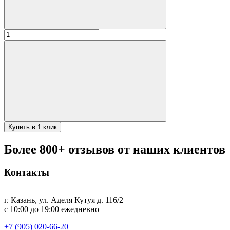
Количество
товара
Шампур
-
вилка
с
дер.ручкой
1,2-
50см
Купить в 1 клик
Более 800+ отзывов от наших клиентов
Контакты
г. Казань, ул. Аделя Кутуя д. 116/2
с 10:00 до 19:00 ежедневно
+7 (905) 020-66-20