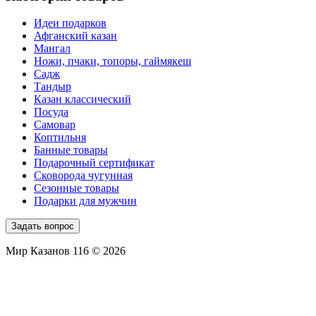
Идеи подарков
Афганский казан
Мангал
Ножи, пчаки, топоры, гаймякеш
Садж
Тандыр
Казан классический
Посуда
Самовар
Коптильня
Банные товары
Подарочный сертификат
Сковорода чугунная
Сезонные товары
Подарки для мужчин
Задать вопрос
Мир Казанов 116 © 2026