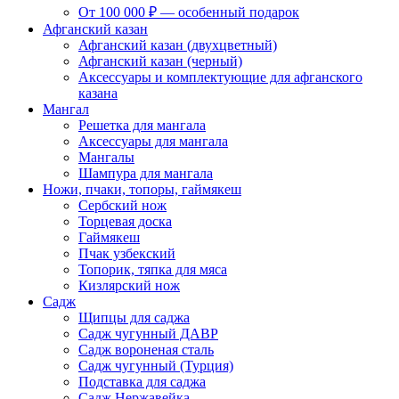
От 100 000 ₽ — особенный подарок
Афганский казан
Афганский казан (двухцветный)
Афганский казан (черный)
Аксессуары и комплектующие для афганского
казана
Мангал
Решетка для мангала
Аксессуары для мангала
Мангалы
Шампура для мангала
Ножи, пчаки, топоры, гаймякеш
Сербский нож
Торцевая доска
Гаймякеш
Пчак узбекский
Топорик, тяпка для мяса
Кизлярский нож
Садж
Щипцы для саджа
Садж чугунный ДАВР
Садж вороненая сталь
Садж чугунный (Турция)
Подставка для саджа
Садж Нержавейка