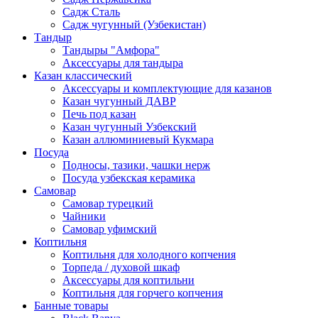
Садж Сталь
Садж чугунный (Узбекистан)
Тандыр
Тандыры "Амфора"
Аксессуары для тандыра
Казан классический
Аксессуары и комплектующие для казанов
Казан чугунный ДАВР
Печь под казан
Казан чугунный Узбекский
Казан аллюминиевый Кукмара
Посуда
Подносы, тазики, чашки нерж
Посуда узбекская керамика
Самовар
Самовар турецкий
Чайники
Самовар уфимский
Коптильня
Коптильня для холодного копчения
Торпеда / духовой шкаф
Аксессуары для коптильни
Коптильня для горчего копчения
Банные товары