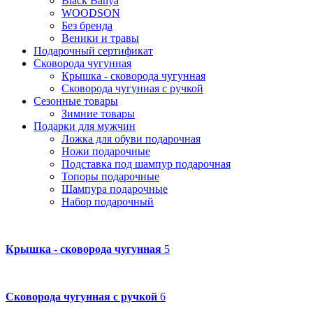
Black Banya
WOODSON
Без бренда
Веники и травы
Подарочный сертификат
Сковорода чугунная
Крышка - сковорода чугунная
Сковорода чугунная с ручкой
Сезонные товары
Зимние товары
Подарки для мужчин
Ложка для обуви подарочная
Ножи подарочные
Подставка под шампур подарочная
Топоры подарочные
Шампура подарочные
Набор подарочный
Крышка - сковорода чугунная
5
Сковорода чугунная с ручкой
6