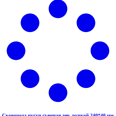
Сковорода чугун съемная дер. ручкой 240*40 мм