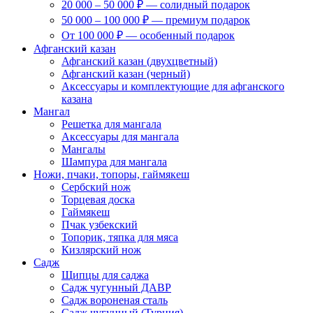
20 000 – 50 000 ₽ — солидный подарок
50 000 – 100 000 ₽ — премиум подарок
От 100 000 ₽ — особенный подарок
Афганский казан
Афганский казан (двухцветный)
Афганский казан (черный)
Аксессуары и комплектующие для афганского
казана
Мангал
Решетка для мангала
Аксессуары для мангала
Мангалы
Шампура для мангала
Ножи, пчаки, топоры, гаймякеш
Сербский нож
Торцевая доска
Гаймякеш
Пчак узбекский
Топорик, тяпка для мяса
Кизлярский нож
Садж
Щипцы для саджа
Садж чугунный ДАВР
Садж вороненая сталь
Садж чугунный (Турция)