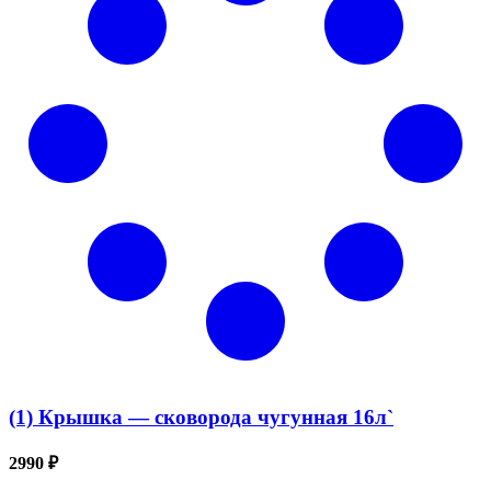
(1) Крышка — сковорода чугунная 16л`
2990 ₽