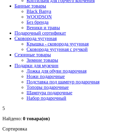
Коптильня для горчего копчения
Банные товары
Black Banya
WOODSON
Без бренда
Веники и травы
Подарочный сертификат
Сковорода чугунная
Крышка - сковорода чугунная
Сковорода чугунная с ручкой
Сезонные товары
Зимние товары
Подарки для мужчин
Ложка для обуви подарочная
Ножи подарочные
Подставка под шампур подарочная
Топоры подарочные
Шампура подарочные
Набор подарочный
5
Найдено:
0
товара(ов)
Сортировка