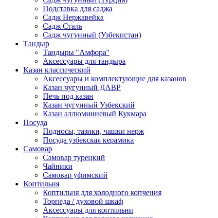
Подставка для саджа
Садж Нержавейка
Садж Сталь
Садж чугунный (Узбекистан)
Тандыр
Тандыры "Амфора"
Аксессуары для тандыра
Казан классический
Аксессуары и комплектующие для казанов
Казан чугунный ДАВР
Печь под казан
Казан чугунный Узбекский
Казан аллюминиевый Кукмара
Посуда
Подносы, тазики, чашки нерж
Посуда узбекская керамика
Самовар
Самовар турецкий
Чайники
Самовар уфимский
Коптильня
Коптильня для холодного копчения
Торпеда / духовой шкаф
Аксессуары для коптильни