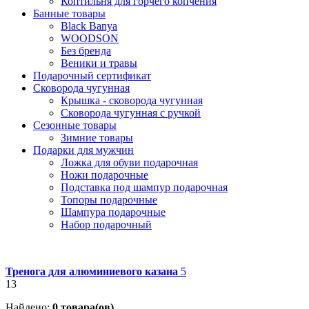
Коптильня для горчего копчения
Банные товары
Black Banya
WOODSON
Без бренда
Веники и травы
Подарочный сертификат
Сковорода чугунная
Крышка - сковорода чугунная
Сковорода чугунная с ручкой
Сезонные товары
Зимние товары
Подарки для мужчин
Ложка для обуви подарочная
Ножи подарочные
Подставка под шампур подарочная
Топоры подарочные
Шампура подарочные
Набор подарочный
Тренога для алюминиевого казана
5
13
Найдено:
0
товара(ов)