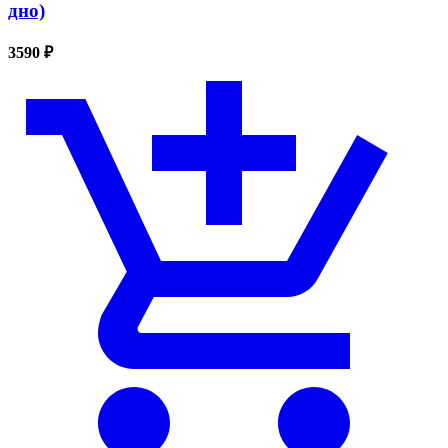
дно)
3590 ₽