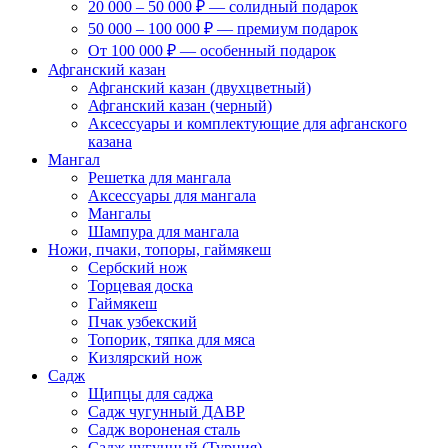
20 000 – 50 000 ₽ — солидный подарок
50 000 – 100 000 ₽ — премиум подарок
От 100 000 ₽ — особенный подарок
Афганский казан
Афганский казан (двухцветный)
Афганский казан (черный)
Аксессуары и комплектующие для афганского
казана
Мангал
Решетка для мангала
Аксессуары для мангала
Мангалы
Шампура для мангала
Ножи, пчаки, топоры, гаймякеш
Сербский нож
Торцевая доска
Гаймякеш
Пчак узбекский
Топорик, тяпка для мяса
Кизлярский нож
Садж
Щипцы для саджа
Садж чугунный ДАВР
Садж вороненая сталь
Садж чугунный (Турция)