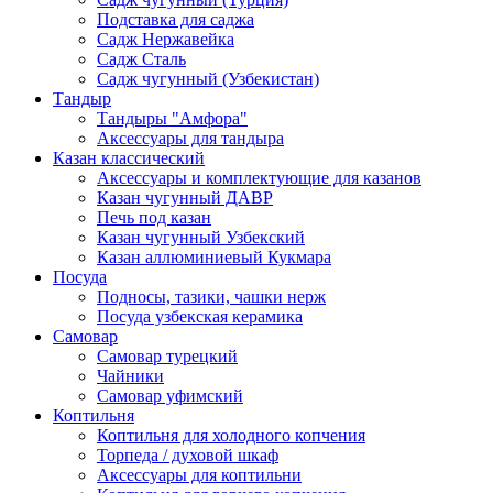
Подставка для саджа
Садж Нержавейка
Садж Сталь
Садж чугунный (Узбекистан)
Тандыр
Тандыры "Амфора"
Аксессуары для тандыра
Казан классический
Аксессуары и комплектующие для казанов
Казан чугунный ДАВР
Печь под казан
Казан чугунный Узбекский
Казан аллюминиевый Кукмара
Посуда
Подносы, тазики, чашки нерж
Посуда узбекская керамика
Самовар
Самовар турецкий
Чайники
Самовар уфимский
Коптильня
Коптильня для холодного копчения
Торпеда / духовой шкаф
Аксессуары для коптильни