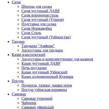
Садж
Щипцы для саджа
Садж чугунный ДАВР
Садж вороненая сталь
Садж чугунный (Турция)
Подставка для саджа
Садж Нержавейка
Садж Сталь
Садж чугунный (Узбекистан)
Тандыр
Тандыры "Амфора"
Аксессуары для тандыра
Казан классический
Аксессуары и комплектующие для казанов
Казан чугунный ДАВР
Печь под казан
Казан чугунный Узбекский
Казан аллюминиевый Кукмара
Посуда
Подносы, тазики, чашки нерж
Посуда узбекская керамика
Самовар
Самовар турецкий
Чайники
Самовар уфимский