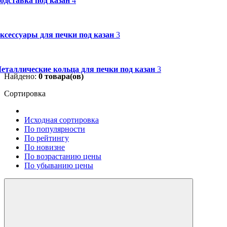
одставка под казан
4
ксессуары для печки под казан
3
еталлические кольца для печки под казан
3
Найдено:
0
товара(ов)
Сортировка
Исходная сортировка
По популярности
По рейтингу
По новизне
По возрастанию цены
По убыванию цены