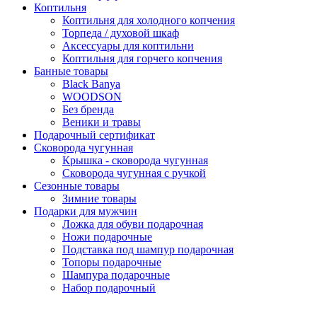
Коптильня
Коптильня для холодного копчения
Торпеда / духовой шкаф
Аксессуары для коптильни
Коптильня для горчего копчения
Банные товары
Black Banya
WOODSON
Без бренда
Веники и травы
Подарочный сертификат
Сковорода чугунная
Крышка - сковорода чугунная
Сковорода чугунная с ручкой
Сезонные товары
Зимние товары
Подарки для мужчин
Ложка для обуви подарочная
Ножи подарочные
Подставка под шампур подарочная
Топоры подарочные
Шампура подарочные
Набор подарочный