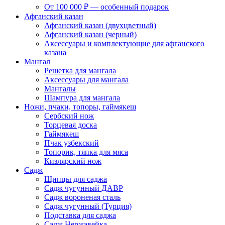
От 100 000 ₽ — особенный подарок
Афганский казан
Афганский казан (двухцветный)
Афганский казан (черный)
Аксессуары и комплектующие для афганского
казана
Мангал
Решетка для мангала
Аксессуары для мангала
Мангалы
Шампура для мангала
Ножи, пчаки, топоры, гаймякеш
Сербский нож
Торцевая доска
Гаймякеш
Пчак узбекский
Топорик, тяпка для мяса
Кизлярский нож
Садж
Щипцы для саджа
Садж чугунный ДАВР
Садж вороненая сталь
Садж чугунный (Турция)
Подставка для саджа
Садж Нержавейка