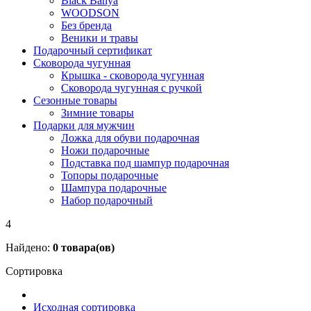
Black Banya
WOODSON
Без бренда
Веники и травы
Подарочный сертификат
Сковорода чугунная
Крышка - сковорода чугунная
Сковорода чугунная с ручкой
Сезонные товары
Зимние товары
Подарки для мужчин
Ложка для обуви подарочная
Ножи подарочные
Подставка под шампур подарочная
Топоры подарочные
Шампура подарочные
Набор подарочный
4
Найдено:
0
товара(ов)
Сортировка
Исходная сортировка