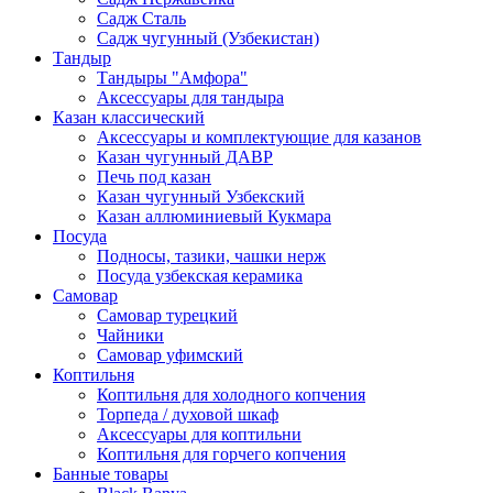
Садж Сталь
Садж чугунный (Узбекистан)
Тандыр
Тандыры "Амфора"
Аксессуары для тандыра
Казан классический
Аксессуары и комплектующие для казанов
Казан чугунный ДАВР
Печь под казан
Казан чугунный Узбекский
Казан аллюминиевый Кукмара
Посуда
Подносы, тазики, чашки нерж
Посуда узбекская керамика
Самовар
Самовар турецкий
Чайники
Самовар уфимский
Коптильня
Коптильня для холодного копчения
Торпеда / духовой шкаф
Аксессуары для коптильни
Коптильня для горчего копчения
Банные товары