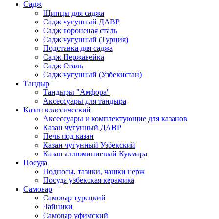
Садж
Щипцы для саджа
Садж чугунный ДАВР
Садж вороненая сталь
Садж чугунный (Турция)
Подставка для саджа
Садж Нержавейка
Садж Сталь
Садж чугунный (Узбекистан)
Тандыр
Тандыры "Амфора"
Аксессуары для тандыра
Казан классический
Аксессуары и комплектующие для казанов
Казан чугунный ДАВР
Печь под казан
Казан чугунный Узбекский
Казан аллюминиевый Кукмара
Посуда
Подносы, тазики, чашки нерж
Посуда узбекская керамика
Самовар
Самовар турецкий
Чайники
Самовар уфимский