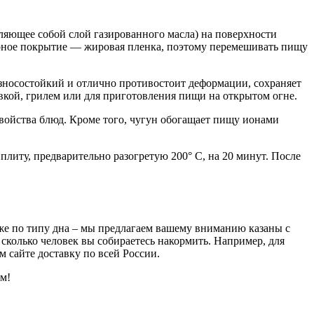
ляющее собой слой газированного масла) на поверхности
арное покрытие — жировая пленка, поэтому перемешивать пищу
износостойкий и отлично противостоит деформации, сохраняет
вкой, грилем или для приготовления пищи на открытом огне.
войства блюд. Кроме того, чугун обогащает пищу ионами
 плиту, предварительно разогретую 200° C, на 20 минут. После
кже по типу дна – мы предлагаем вашему вниманию казаны с
 сколько человек вы собираетесь накормить. Например, для
м сайте доставку по всей России.
ам!