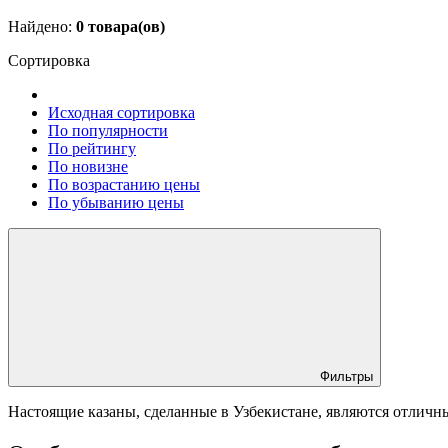
Найдено:
0
товара(ов)
Сортировка
Исходная сортировка
По популярности
По рейтингу
По новизне
По возрастанию цены
По убыванию цены
Фильтры
Настоящие казаны, сделанные в Узбекистане, являются отлич