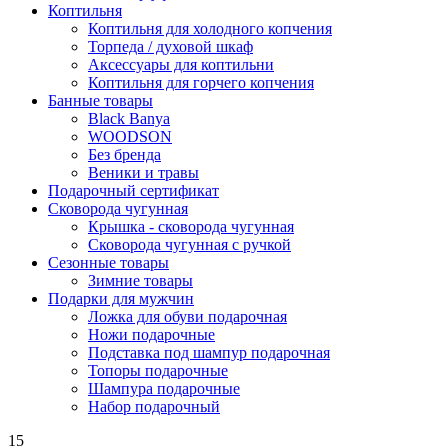
Коптильня
Коптильня для холодного копчения
Торпеда / духовой шкаф
Аксессуары для коптильни
Коптильня для горчего копчения
Банные товары
Black Banya
WOODSON
Без бренда
Веники и травы
Подарочный сертификат
Сковорода чугунная
Крышка - сковорода чугунная
Сковорода чугунная с ручкой
Сезонные товары
Зимние товары
Подарки для мужчин
Ложка для обуви подарочная
Ножи подарочные
Подставка под шампур подарочная
Топоры подарочные
Шампура подарочные
Набор подарочный
15