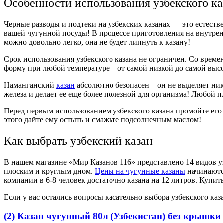
Особенности использования узбекского ка
Черные разводы и подтеки на узбекских казанах — это естест
вашей чугунной посуды! В процессе приготовления на внутре
можно довольно легко, она не будет липнуть к казану!
Срок использования узбекского казана не ограничен. Со врем
форму при любой температуре – от самой низкой до самой выс
Наманганский
казан
абсолютно безопасен – он не выделяет ни
железа и делает ее еще более полезной для организма! Любой
Перед первым использованием узбекского казана промойте его в
этого дайте ему остыть и смажьте подсолнечным маслом!
Как выбрать узбекский казан
В нашем магазине «Мир Казанов 116» представлено 14 видов уз
плоским и круглым дном.
Цены на чугунные казаны
начинаются
компании в 6-8 человек достаточно казана на 12 литров. Купит
Если у вас остались вопросы касательно выбора узбекского ка
(2) Казан чугунный 80л (Узбекистан) без крышки