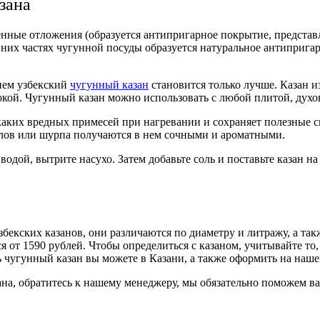
зана
венные отложения (образуется антипригарное покрытие, представ
нних частях чугунной посуды образуется натуральное антиприг
енем узбекский
чугунный казан
становится только лучше. Казан 
окой. Чугунный казан можно использовать с любой плитой, духо
каких вредных примесей при нагревании и сохраняет полезные с
 плов или шурпа получаются в нем сочными и ароматными.
одой, вытрите насухо. Затем добавьте соль и поставьте казан на
бекских казанов, они различаются по диаметру и литражу, а та
 от 1590 рублей. Чтобы определиться с казаном, учитывайте то,
ь чугунный казан вы можете в Казани, а также оформить на наше
зана, обратитесь к нашему менеджеру, мы обязательно поможем в