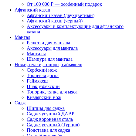
От 100 000 ₽ — особенный подарок
Афганский казан
Афганский казан (двухцветный)
Афганский казан (черный)
Аксессуары и комплектующие для афганского
казана
Мангал
Решетка для мангала
Аксессуары для мангала
Мангалы
Шампура для мангала
Ножи, пчаки, топоры, гаймякеш
Сербский нож
Торцевая доска
Гаймякеш
Пчак узбекский
Топорик, тяпка для мяса
Кизлярский нож
Садж
Щипцы для саджа
Садж чугунный ДАВР
Садж вороненая сталь
Садж чугунный (Турция)
Подставка для саджа
Садж Нержавейка