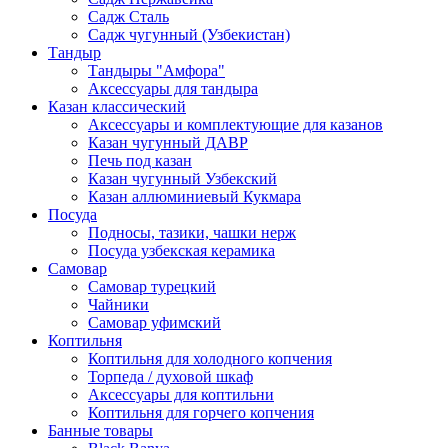
Садж Сталь
Садж чугунный (Узбекистан)
Тандыр
Тандыры "Амфора"
Аксессуары для тандыра
Казан классический
Аксессуары и комплектующие для казанов
Казан чугунный ДАВР
Печь под казан
Казан чугунный Узбекский
Казан аллюминиевый Кукмара
Посуда
Подносы, тазики, чашки нерж
Посуда узбекская керамика
Самовар
Самовар турецкий
Чайники
Самовар уфимский
Коптильня
Коптильня для холодного копчения
Торпеда / духовой шкаф
Аксессуары для коптильни
Коптильня для горчего копчения
Банные товары