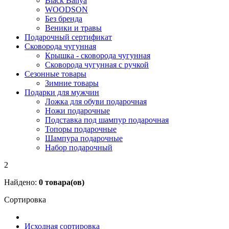
Black Banya
WOODSON
Без бренда
Веники и травы
Подарочный сертификат
Сковорода чугунная
Крышка - сковорода чугунная
Сковорода чугунная с ручкой
Сезонные товары
Зимние товары
Подарки для мужчин
Ложка для обуви подарочная
Ножи подарочные
Подставка под шампур подарочная
Топоры подарочные
Шампура подарочные
Набор подарочный
2
Найдено:
0
товара(ов)
Сортировка
Исходная сортировка