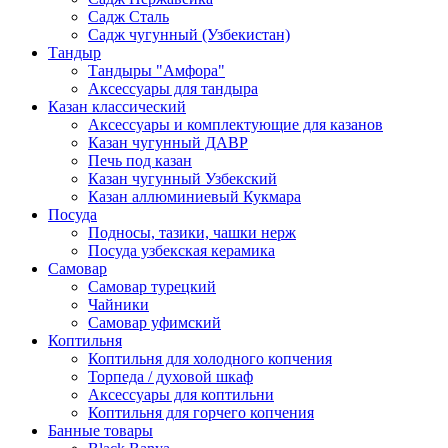
Садж Сталь
Садж чугунный (Узбекистан)
Тандыр
Тандыры "Амфора"
Аксессуары для тандыра
Казан классический
Аксессуары и комплектующие для казанов
Казан чугунный ДАВР
Печь под казан
Казан чугунный Узбекский
Казан аллюминиевый Кукмара
Посуда
Подносы, тазики, чашки нерж
Посуда узбекская керамика
Самовар
Самовар турецкий
Чайники
Самовар уфимский
Коптильня
Коптильня для холодного копчения
Торпеда / духовой шкаф
Аксессуары для коптильни
Коптильня для горчего копчения
Банные товары