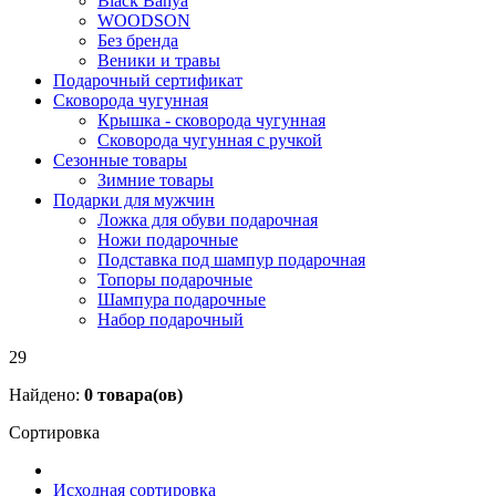
Black Banya
WOODSON
Без бренда
Веники и травы
Подарочный сертификат
Сковорода чугунная
Крышка - сковорода чугунная
Сковорода чугунная с ручкой
Сезонные товары
Зимние товары
Подарки для мужчин
Ложка для обуви подарочная
Ножи подарочные
Подставка под шампур подарочная
Топоры подарочные
Шампура подарочные
Набор подарочный
29
Найдено:
0
товара(ов)
Сортировка
Исходная сортировка