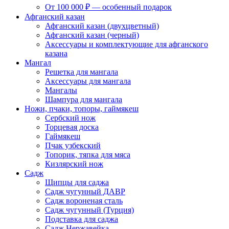
От 100 000 ₽ — особенный подарок
Афганский казан
Афганский казан (двухцветный)
Афганский казан (черный)
Аксессуары и комплектующие для афганского
казана
Мангал
Решетка для мангала
Аксессуары для мангала
Мангалы
Шампура для мангала
Ножи, пчаки, топоры, гаймякеш
Сербский нож
Торцевая доска
Гаймякеш
Пчак узбекский
Топорик, тяпка для мяса
Кизлярский нож
Садж
Щипцы для саджа
Садж чугунный ДАВР
Садж вороненая сталь
Садж чугунный (Турция)
Подставка для саджа
Садж Нержавейка