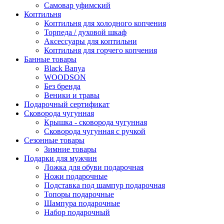
Самовар уфимский
Коптильня
Коптильня для холодного копчения
Торпеда / духовой шкаф
Аксессуары для коптильни
Коптильня для горчего копчения
Банные товары
Black Banya
WOODSON
Без бренда
Веники и травы
Подарочный сертификат
Сковорода чугунная
Крышка - сковорода чугунная
Сковорода чугунная с ручкой
Сезонные товары
Зимние товары
Подарки для мужчин
Ложка для обуви подарочная
Ножи подарочные
Подставка под шампур подарочная
Топоры подарочные
Шампура подарочные
Набор подарочный