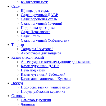
Кизлярский нож
Садж
Щипцы для саджа
Садж чугунный ДАВР
Садж вороненая сталь
Садж чугунный (Турция)
Подставка для саджа
Садж Нержавейка
Садж Сталь
Садж чугунный (Узбекистан)
Тандыр
Тандыры "Амфора"
Аксессуары для тандыра
Казан классический
Аксессуары и комплектующие для казанов
Казан чугунный ДАВР
Печь под казан
Казан чугунный Узбекский
Казан аллюминиевый Кукмара
Посуда
Подносы, тазики, чашки нерж
Посуда узбекская керамика
Самовар
Самовар турецкий
Чайники