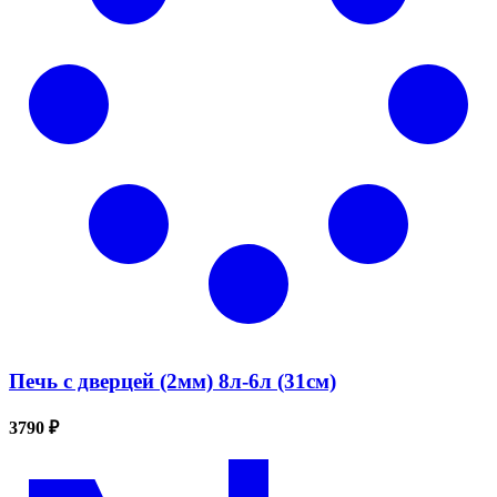
Печь с дверцей (2мм) 8л-6л (31см)
3790 ₽