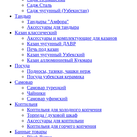
Садж Сталь
Садж чугунный (Узбекистан)
Тандыр
Тандыры "Амфора"
Аксессуары для тандыра
Казан классический
Аксессуары и комплектующие для казанов
Казан чугунный ДАВР
Печь под казан
Казан чугунный Узбекский
Казан аллюминиевый Кукмара
Посуда
Подносы, тазики, чашки нерж
Посуда узбекская керамика
Самовар
Самовар турецкий
Чайники
Самовар уфимский
Коптильня
Коптильня для холодного копчения
Торпеда / духовой шкаф
Аксессуары для коптильни
Коптильня для горчего копчения
Банные товары