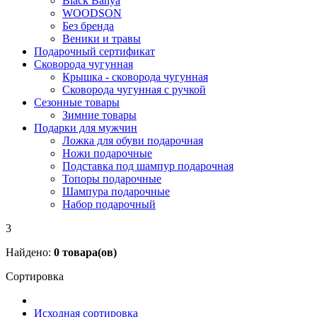
Black Banya
WOODSON
Без бренда
Веники и травы
Подарочный сертификат
Сковорода чугунная
Крышка - сковорода чугунная
Сковорода чугунная с ручкой
Сезонные товары
Зимние товары
Подарки для мужчин
Ложка для обуви подарочная
Ножи подарочные
Подставка под шампур подарочная
Топоры подарочные
Шампура подарочные
Набор подарочный
3
Найдено:
0
товара(ов)
Сортировка
Исходная сортировка