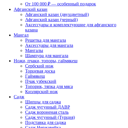
От 100 000 ₽ — особенный подарок
Афганский казан
Афганский казан (двухцветный)
Афганский казан (черный)
Аксессуары и комплектующие для афганского
казана
Мангал
Решетка для мангала
Аксессуары для мангала
Мангалы
Шампура для мангала
Ножи, пчаки, топоры, гаймякеш
Сербский нож
Торцевая доска
Гаймякеш
Пчак узбекский
Топорик, тяпка для мяса
Кизлярский нож
Садж
Щипцы для саджа
Садж чугунный ДАВР
Садж вороненая сталь
Садж чугунный (Турция)
Подставка для саджа
Садж Нержавейка