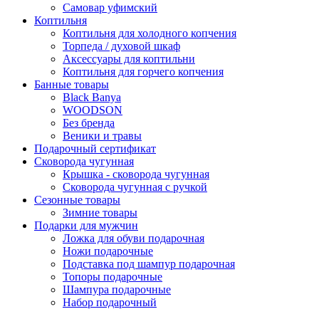
Самовар уфимский
Коптильня
Коптильня для холодного копчения
Торпеда / духовой шкаф
Аксессуары для коптильни
Коптильня для горчего копчения
Банные товары
Black Banya
WOODSON
Без бренда
Веники и травы
Подарочный сертификат
Сковорода чугунная
Крышка - сковорода чугунная
Сковорода чугунная с ручкой
Сезонные товары
Зимние товары
Подарки для мужчин
Ложка для обуви подарочная
Ножи подарочные
Подставка под шампур подарочная
Топоры подарочные
Шампура подарочные
Набор подарочный