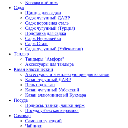
Кизлярский нож
Садж
Щипцы для саджа
Садж чугунный ДАВР
Садж вороненая сталь
Садж чугунный (Турция)
Подставка для саджа
Садж Нержавейка
Садж Сталь
Садж чугунный (Узбекистан)
Тандыр
Тандыры "Амфора"
Аксессуары для тандыра
Казан классический
Аксессуары и комплектующие для казанов
Казан чугунный ДАВР
Печь под казан
Казан чугунный Узбекский
Казан аллюминиевый Кукмара
Посуда
Подносы, тазики, чашки нерж
Посуда узбекская керамика
Самовар
Самовар турецкий
Чайники