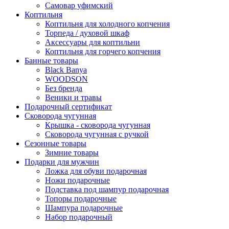
Самовар уфимский
Коптильня
Коптильня для холодного копчения
Торпеда / духовой шкаф
Аксессуары для коптильни
Коптильня для горчего копчения
Банные товары
Black Banya
WOODSON
Без бренда
Веники и травы
Подарочный сертификат
Сковорода чугунная
Крышка - сковорода чугунная
Сковорода чугунная с ручкой
Сезонные товары
Зимние товары
Подарки для мужчин
Ложка для обуви подарочная
Ножи подарочные
Подставка под шампур подарочная
Топоры подарочные
Шампура подарочные
Набор подарочный