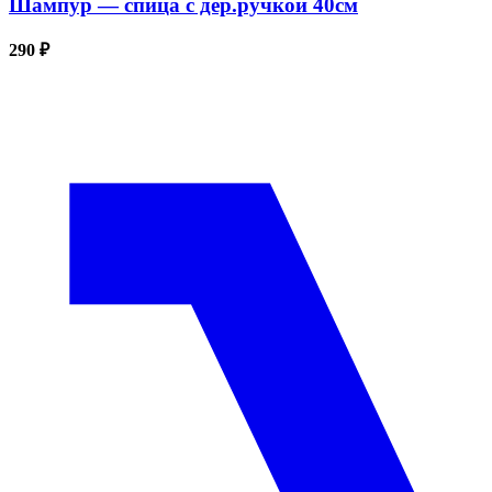
Шампур — спица с дер.ручкой 40см
290 ₽