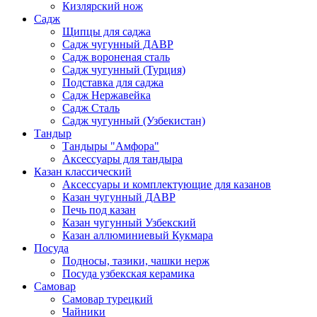
Кизлярский нож
Садж
Щипцы для саджа
Садж чугунный ДАВР
Садж вороненая сталь
Садж чугунный (Турция)
Подставка для саджа
Садж Нержавейка
Садж Сталь
Садж чугунный (Узбекистан)
Тандыр
Тандыры "Амфора"
Аксессуары для тандыра
Казан классический
Аксессуары и комплектующие для казанов
Казан чугунный ДАВР
Печь под казан
Казан чугунный Узбекский
Казан аллюминиевый Кукмара
Посуда
Подносы, тазики, чашки нерж
Посуда узбекская керамика
Самовар
Самовар турецкий
Чайники