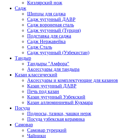
Кизлярский нож
Садж
Щипцы для саджа
Садж чугунный ДАВР
Садж вороненая сталь
Садж чугунный (Турция)
Подставка для саджа
Садж Нержавейка
Садж Сталь
Садж чугунный (Узбекистан)
Тандыр
Тандыры "Амфора"
Аксессуары для тандыра
Казан классический
Аксессуары и комплектующие для казанов
Казан чугунный ДАВР
Печь под казан
Казан чугунный Узбекский
Казан аллюминиевый Кукмара
Посуда
Подносы, тазики, чашки нерж
Посуда узбекская керамика
Самовар
Самовар турецкий
Чайники