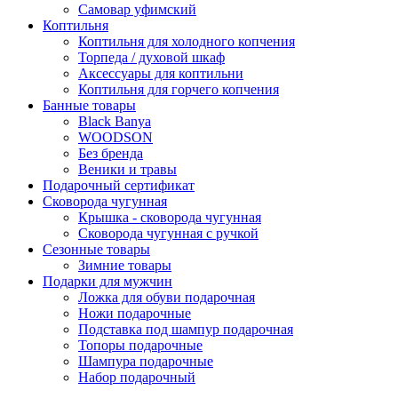
Самовар уфимский
Коптильня
Коптильня для холодного копчения
Торпеда / духовой шкаф
Аксессуары для коптильни
Коптильня для горчего копчения
Банные товары
Black Banya
WOODSON
Без бренда
Веники и травы
Подарочный сертификат
Сковорода чугунная
Крышка - сковорода чугунная
Сковорода чугунная с ручкой
Сезонные товары
Зимние товары
Подарки для мужчин
Ложка для обуви подарочная
Ножи подарочные
Подставка под шампур подарочная
Топоры подарочные
Шампура подарочные
Набор подарочный