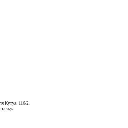
я Кутуя, 116/2.
ставку.