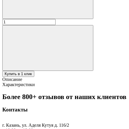
Количество
товара
Коса
"Синяя
кайма"
сред
600мл
Купить в 1 клик
Описание
Характеристики
Более 800+ отзывов от наших клиентов
Контакты
г. Казань, ул. Аделя Кутуя д. 116/2