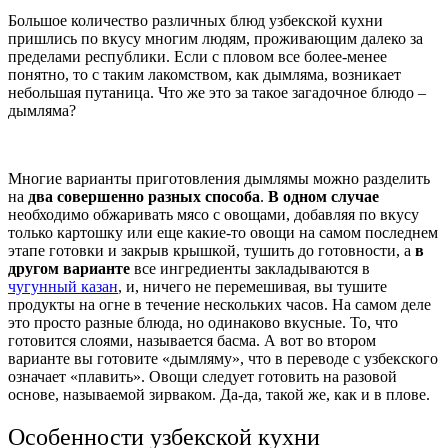
Большое количество различных блюд узбекской кухни
пришлись по вкусу многим людям, проживающим далеко за
пределами республики. Если с пловом все более-менее
понятно, то с таким лакомством, как дымляма, возникает
небольшая путаница. Что же это за такое загадочное блюдо –
дымляма?
Многие варианты приготовления дымлямы можно разделить
на
два совершенно разных способа
.
В одном случае
необходимо обжаривать мясо с овощами, добавляя по вкусу
только картошку или еще какие-то овощи на самом последнем
этапе готовки и закрыв крышкой, тушить до готовности, а
в
другом варианте
все ингредиенты закладываются в
чугунный казан
, и, ничего не перемешивая, вы тушите
продукты на огне в течение нескольких часов. На самом деле
это просто разные блюда, но одинаково вкусные. То, что
готовится слоями, называется басма. А вот во втором
варианте вы готовите «дымляму», что в переводе с узбекского
означает «плавить». Овощи следует готовить на разовой
основе, называемой зирваком. Да-да, такой же, как и в плове.
Особенности узбекской кухни