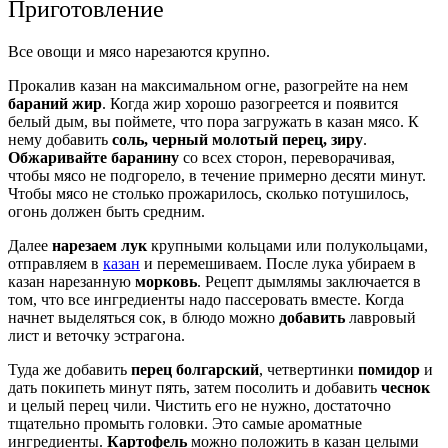
Приготовление
Все овощи и мясо нарезаются крупно.
Прокалив казан на максимальном огне, разогрейте на нем
бараний жир
. Когда жир хорошо разогреется и появится
белый дым, вы поймете, что пора загружать в казан мясо. К
нему добавить
соль, черный молотый перец, зиру
.
Обжаривайте баранину
со всех сторон, переворачивая,
чтобы мясо не подгорело, в течение примерно десяти минут.
Чтобы мясо не столько прожарилось, сколько потушилось,
огонь должен быть средним.
Далее
нарезаем лук
крупными кольцами или полукольцами,
отправляем в
казан
и перемешиваем. После лука убираем в
казан нарезанную
морковь
. Рецепт дымлямы заключается в
том, что все ингредиенты надо пассеровать вместе. Когда
начнет выделяться сок, в блюдо можно
добавить
лавровый
лист и веточку эстрагона.
Туда же добавить
перец болгарский
, четвертинки
помидор
и
дать покипеть минут пять, затем посолить и добавить
чеснок
и целый перец чили. Чистить его не нужно, достаточно
тщательно промыть головки. Это самые ароматные
ингредиенты.
Картофель
можно положить в казан целыми