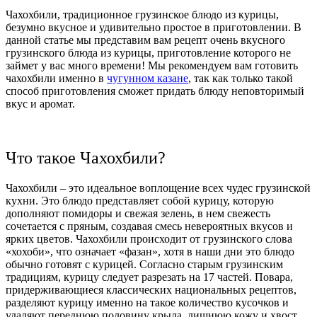
Чахохбили, традиционное грузинское блюдо из курицы,
безумно вкусное и удивительно простое в приготовлении. В
данной статье мы представим вам рецепт очень вкусного
грузинского блюда из курицы, приготовление которого не
займет у вас много времени! Мы рекомендуем вам готовить
чахохбили именно в
чугунном казане
, так как только такой
способ приготовления сможет придать блюду неповторимый
вкус и аромат.
Что такое Чахохбили?
Чахохбили – это идеальное воплощение всех чудес грузинской
кухни. Это блюдо представляет собой курицу, которую
дополняют помидоры и свежая зелень, в нем свежесть
сочетается с пряным, создавая смесь невероятных вкусов и
ярких цветов. Чахохбили происходит от грузинского слова
«хохоби», что означает «фазан», хотя в наши дни это блюдо
обычно готовят с курицей. Согласно старым грузинским
традициям, курицу следует разрезать на 17 частей. Повара,
придерживающиеся классических национальных рецептов,
разделяют курицу именно на такое количество кусочков и
удаляют переднюю половину крыла, лишнюю кожу и хвост.