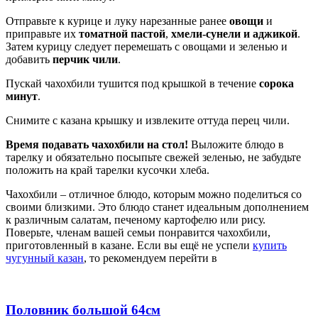
Отправьте к курице и луку нарезанные ранее
овощи
и
приправьте их
томатной пастой
,
хмели-сунели и аджикой
.
Затем курицу следует перемешать с овощами и зеленью и
добавить
перчик чили
.
Пускай чахохбили тушится под крышкой в течение
сорока
минут
.
Снимите с казана крышку и извлеките оттуда перец чили.
Время подавать чахохбили на стол!
Выложите блюдо в
тарелку и обязательно посыпьте свежей зеленью, не забудьте
положить на край тарелки кусочки хлеба.
Чахохбили – отличное блюдо, которым можно поделиться со
своими близкими. Это блюдо станет идеальным дополнением
к различным салатам, печеному картофелю или рису.
Поверьте, членам вашей семьи понравится чахохбили,
приготовленный в казане. Если вы ещё не успели
купить
чугунный казан
, то рекомендуем перейти в
Половник большой 64см