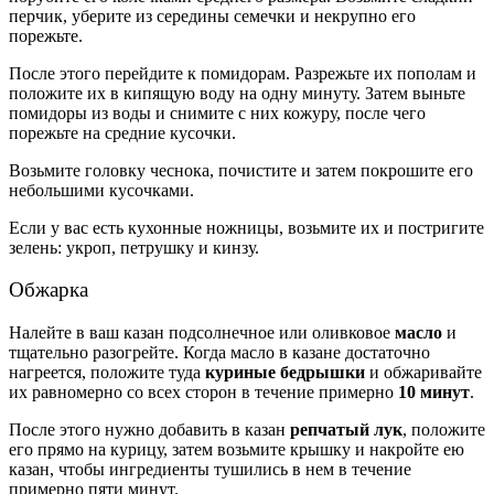
перчик, уберите из середины семечки и некрупно его
порежьте.
После этого перейдите к помидорам. Разрежьте их пополам и
положите их в кипящую воду на одну минуту. Затем выньте
помидоры из воды и снимите с них кожуру, после чего
порежьте на средние кусочки.
Возьмите головку чеснока, почистите и затем покрошите его
небольшими кусочками.
Если у вас есть кухонные ножницы, возьмите их и постригите
зелень: укроп, петрушку и кинзу.
Обжарка
Налейте в ваш казан подсолнечное или оливковое
масло
и
тщательно разогрейте. Когда масло в казане достаточно
нагреется, положите туда
куриные бедрышки
и обжаривайте
их равномерно со всех сторон в течение примерно
10 минут
.
После этого нужно добавить в казан
репчатый лук
, положите
его прямо на курицу, затем возьмите крышку и накройте ею
казан, чтобы ингредиенты тушились в нем в течение
примерно пяти минут.