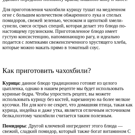
Для приготовления чахохбили курицу тушат на медленном
огне с большим количеством обжаренного лука и спелых
помидоров, свежей зеленью, чесноком и щепоткой хмели-
сунели, смеси острых специй, которая делает это блюдо по-
настоящему грузинским. Приготовленное блюдо имеет
густую консистенцию, напоминающую рагу, и идеально
подается с ломтиками свежеиспеченного хрустящего хлеба,
которые можно макать прямо в томатный соус.
Как приготовить чахохбили?
Курица:
данное блюдо традиционно готовят из целого
цыпленка, однако в нашем рецепте мы будет использовать
куриные бедра. Чтобы упростить рецепт, вы можете
использовать курицу без костей, нарезанную на более мелкие
кусочки. Ни для кого не секрет, что домашняя птица, такая как
курица, индейка и даже утка, является отличным источником
белка,поэтому чахохбили считается таким полезным.
Помидоры
: Другой ключевой ингредиент этого блюда —
свежий, сладкий помидор, который также богат витамином С