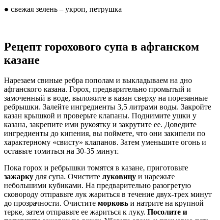
● свежая зелень – укроп, петрушка
Рецепт горохового супа в афганском
казане
Нарезаем свиные ребра пополам и выкладываем на дно
афганского казана. Горох, предварительно промытый и
замоченный в воде, выложите в казан сверху на порезанные
ребрышки. Залейте ингредиенты 3,5 литрами воды. Закройте
казан крышкой и проверьте клапаны. Поднимите ушки у
казана, закрепите ими рукоятку и закрутите ее. Доведите
ингредиенты до кипения, вы поймете, что они закипели по
характерному «свисту» клапанов. Затем уменьшите огонь и
оставьте томиться на 30-35 минут.
Пока горох и ребрышки томятся в казане, приготовьте
зажарку
для супа. Очистите
луковицу
и нарежьте
небольшими кубиками. На предварительно разогретую
сковороду отправьте лук жариться в течение двух-трех минут
до прозрачности. Очистите
морковь
и натрите на крупной
терке, затем отправьте ее жариться к луку.
Посолите и