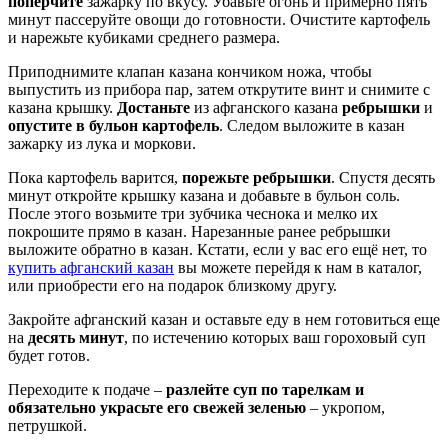
поперчите
зажарку по вкусу. Убавьте огонь и примерно пять
минут пассеруйте овощи до готовности. Очистите картофель
и нарежьте кубиками среднего размера.
Приподнимите клапан казана кончиком ножа, чтобы
выпустить из прибора пар, затем открутите винт и снимите с
казана крышку.
Достаньте
из афганского казана
ребрышки
и
опустите в бульон картофель
. Следом выложите в казан
зажарку из лука и моркови.
Пока картофель варится,
порежьте ребрышки
. Спустя десять
минут откройте крышку казана и добавьте в бульон соль.
После этого возьмите три зубчика чеснока и мелко их
покрошите прямо в казан. Нарезанные ранее ребрышки
выложите обратно в казан. Кстати, если у вас его ещё нет, то
купить афганский казан
вы можете перейдя к нам в каталог,
или приобрести его на подарок близкому другу.
Закройте афганский казан и оставьте еду в нем готовиться еще
на
десять минут
, по истечению которых ваш гороховый суп
будет готов.
Переходите к подаче –
разлейте суп по тарелкам и
обязательно украсьте его свежей зеленью
– укропом,
петрушкой.