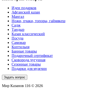
Идеи подарков
Афганский казан
Мангал
Ножи, пчаки, топоры, гаймякеш
Садж
Тандыр
Казан классический
Посуда
Самовар
Коптильня
Банные товары
Подарочный сертификат
Сковорода чугунная
Сезонные товары
Подарки для мужчин
Задать вопрос
Мир Казанов 116 © 2026