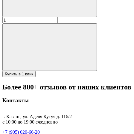
Количество
товара
ДАВР
Крышка
алюминиевая
55см
для
саджа
и
казана
30л
Купить в 1 клик
Более 800+ отзывов от наших клиентов
Контакты
г. Казань, ул. Аделя Кутуя д. 116/2
с 10:00 до 19:00 ежедневно
+7 (905) 020-66-20