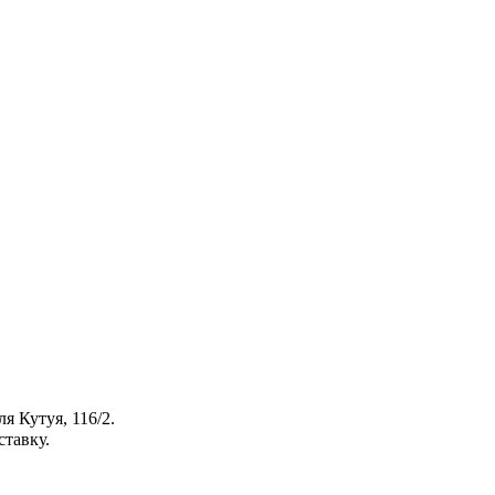
я Кутуя, 116/2.
ставку.