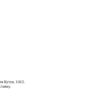
я Кутуя, 116/2.
ставку.