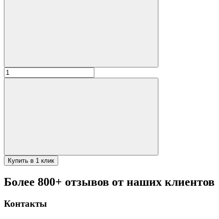
Количество
товара
/
Крышка
на
тандыр
Охотник
Купить в 1 клик
Более 800+ отзывов от наших клиентов
Контакты