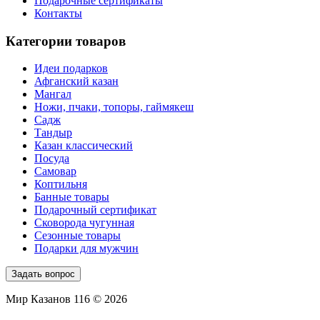
Подарочные сертификаты
Контакты
Категории товаров
Идеи подарков
Афганский казан
Мангал
Ножи, пчаки, топоры, гаймякеш
Садж
Тандыр
Казан классический
Посуда
Самовар
Коптильня
Банные товары
Подарочный сертификат
Сковорода чугунная
Сезонные товары
Подарки для мужчин
Задать вопрос
Мир Казанов 116 © 2026