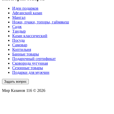
Идеи подарков
Афганский казан
Мангал
Ножи, пчаки, топоры, гаймякеш
Садж
Тандыр
Казан классический
Посуда
Самовар
Коптильня
Банные товары
Подарочный сертификат
Сковорода чугунная
Сезонные товары
Подарки для мужчин
Задать вопрос
Мир Казанов 116 © 2026