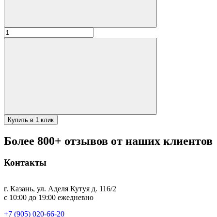
Количество
товара
Кварц.
обогрев.
ЭКСО
Standard
рамочн.
600
Вт
Купить в 1 клик
Более 800+ отзывов от наших клиентов
Контакты
г. Казань, ул. Аделя Кутуя д. 116/2
с 10:00 до 19:00 ежедневно
+7 (905) 020-66-20