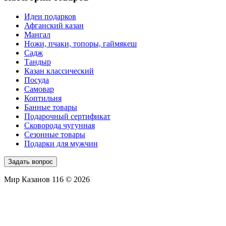
Идеи подарков
Афганский казан
Мангал
Ножи, пчаки, топоры, гаймякеш
Садж
Тандыр
Казан классический
Посуда
Самовар
Коптильня
Банные товары
Подарочный сертификат
Сковорода чугунная
Сезонные товары
Подарки для мужчин
Задать вопрос
Мир Казанов 116 © 2026