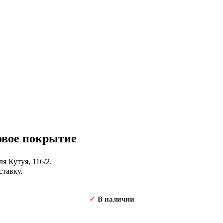
вое покрытие
я Кутуя, 116/2.
ставку.
✓
В наличии