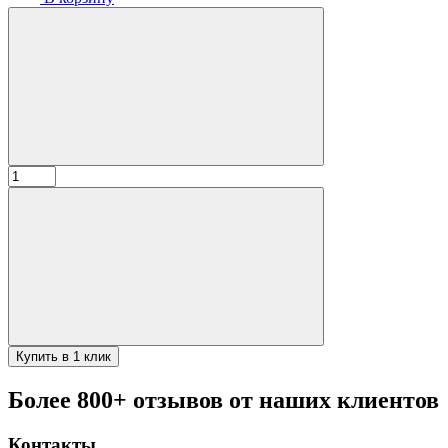
Количество
товара
Ложка
для
обуви
"МЕЧ
НУАР",порошковое
покрытие
Купить в 1 клик
Более 800+ отзывов от наших клиентов
Контакты