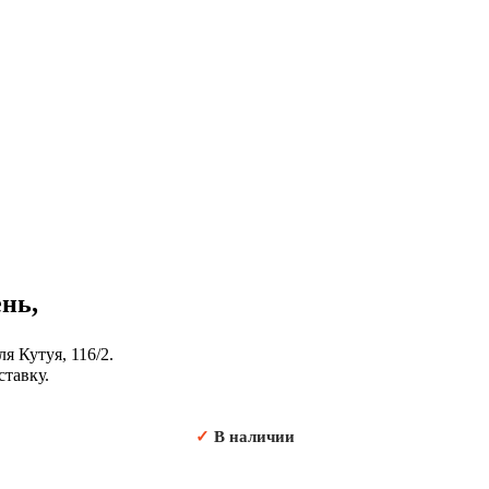
нь,
я Кутуя, 116/2.
ставку.
✓
В наличии