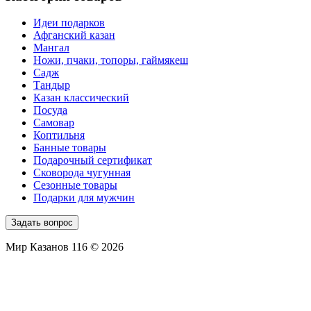
Идеи подарков
Афганский казан
Мангал
Ножи, пчаки, топоры, гаймякеш
Садж
Тандыр
Казан классический
Посуда
Самовар
Коптильня
Банные товары
Подарочный сертификат
Сковорода чугунная
Сезонные товары
Подарки для мужчин
Задать вопрос
Мир Казанов 116 © 2026