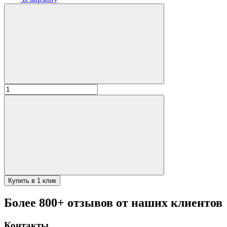
Количество
товара
(1)
Оттиск
(чекич)
для
лепешек
Купить в 1 клик
Более 800+ отзывов от наших клиентов
Контакты