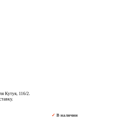
я Кутуя, 116/2.
ставку.
✓
В наличии