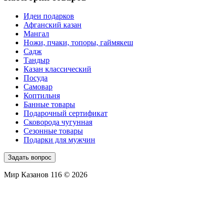
Идеи подарков
Афганский казан
Мангал
Ножи, пчаки, топоры, гаймякеш
Садж
Тандыр
Казан классический
Посуда
Самовар
Коптильня
Банные товары
Подарочный сертификат
Сковорода чугунная
Сезонные товары
Подарки для мужчин
Задать вопрос
Мир Казанов 116 © 2026