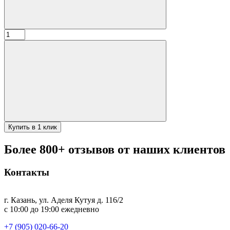
Количество
товара
Щипцы
из
для
мяса/
углей
с
красн
ручкой
Купить в 1 клик
Более 800+ отзывов от наших клиентов
Контакты
г. Казань, ул. Аделя Кутуя д. 116/2
с 10:00 до 19:00 ежедневно
+7 (905) 020-66-20