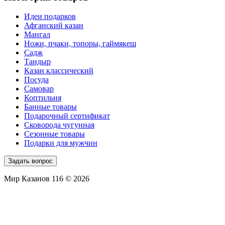
Идеи подарков
Афганский казан
Мангал
Ножи, пчаки, топоры, гаймякеш
Садж
Тандыр
Казан классический
Посуда
Самовар
Коптильня
Банные товары
Подарочный сертификат
Сковорода чугунная
Сезонные товары
Подарки для мужчин
Задать вопрос
Мир Казанов 116 © 2026