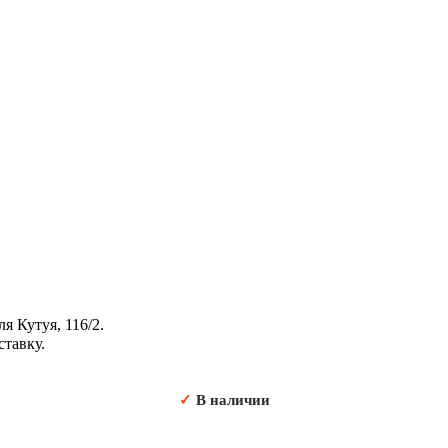
я Кутуя, 116/2.
ставку.
✓
В наличии