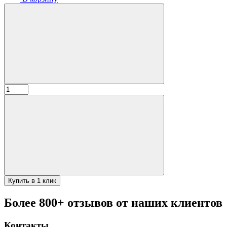
Количество
товара
Щипцы
из
для
мяса/
углей
зубчиками
Купить в 1 клик
Более 800+ отзывов от наших клиентов
Контакты