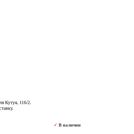
я Кутуя, 116/2.
ставку.
✓
В наличии