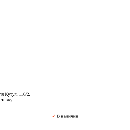
я Кутуя, 116/2.
ставку.
✓
В наличии