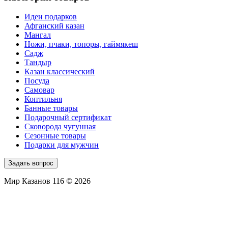
Идеи подарков
Афганский казан
Мангал
Ножи, пчаки, топоры, гаймякеш
Садж
Тандыр
Казан классический
Посуда
Самовар
Коптильня
Банные товары
Подарочный сертификат
Сковорода чугунная
Сезонные товары
Подарки для мужчин
Задать вопрос
Мир Казанов 116 © 2026