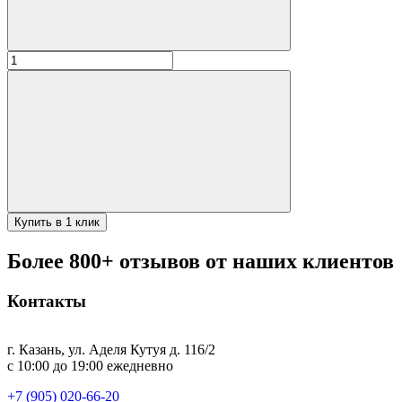
Количество
товара
ДАВР
Узбекский
чугунный
казан
на
10
литров
(плоское
дно)
Купить в 1 клик
Более 800+ отзывов от наших клиентов
Контакты
г. Казань, ул. Аделя Кутуя д. 116/2
с 10:00 до 19:00 ежедневно
+7 (905) 020-66-20