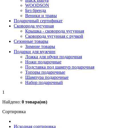
Black Banya
WOODSON
Без бренда
Веники и травы
Подарочный сертификат
Сковорода чугунная
Крышка - сковорода чугунная
Сковорода чугунная с ручкой
Сезонные товары
Зимние товары
Подарки для мужчин
Ложка для обуви подарочная
Ножи подарочные
Подставка под шампур подарочная
Топоры подарочные
Шампура подарочные
Набор подарочный
1
Найдено:
0
товара(ов)
Сортировка
Исходная сортировка