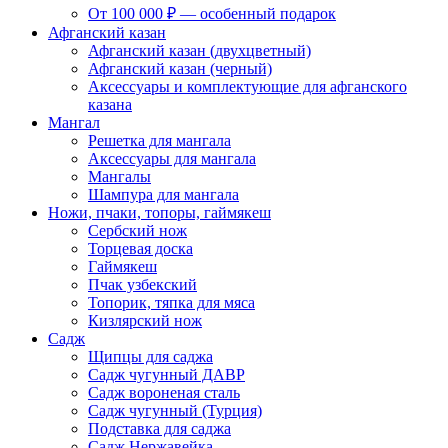
От 100 000 ₽ — особенный подарок
Афганский казан
Афганский казан (двухцветный)
Афганский казан (черный)
Аксессуары и комплектующие для афганского
казана
Мангал
Решетка для мангала
Аксессуары для мангала
Мангалы
Шампура для мангала
Ножи, пчаки, топоры, гаймякеш
Сербский нож
Торцевая доска
Гаймякеш
Пчак узбекский
Топорик, тяпка для мяса
Кизлярский нож
Садж
Щипцы для саджа
Садж чугунный ДАВР
Садж вороненая сталь
Садж чугунный (Турция)
Подставка для саджа
Садж Нержавейка