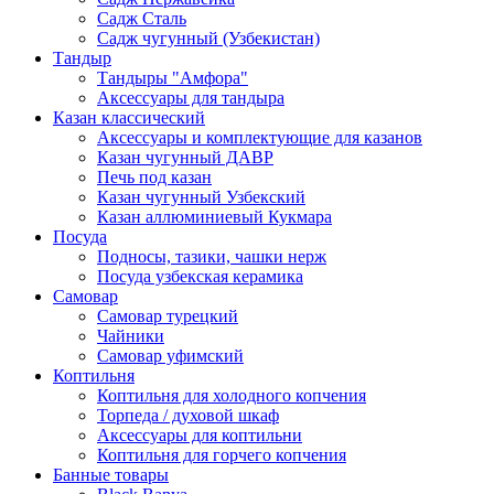
Садж Сталь
Садж чугунный (Узбекистан)
Тандыр
Тандыры "Амфора"
Аксессуары для тандыра
Казан классический
Аксессуары и комплектующие для казанов
Казан чугунный ДАВР
Печь под казан
Казан чугунный Узбекский
Казан аллюминиевый Кукмара
Посуда
Подносы, тазики, чашки нерж
Посуда узбекская керамика
Самовар
Самовар турецкий
Чайники
Самовар уфимский
Коптильня
Коптильня для холодного копчения
Торпеда / духовой шкаф
Аксессуары для коптильни
Коптильня для горчего копчения
Банные товары