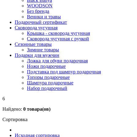
Black Banya
WOODSON
Без бренда
Веники и травы
Подарочный сертификат
Сковорода чугунная
Крышка - сковорода чугунная
Сковорода чугунная с ручкой
Сезонные товары
Зимние товары
Подарки для мужчин
Ложка для обуви подарочная
Ножи подарочные
Подставка под шампур подарочная
Топоры подарочные
Шампура подарочные
Набор подарочный
6
Найдено:
0
товара(ов)
Сортировка
Исходная сортировка