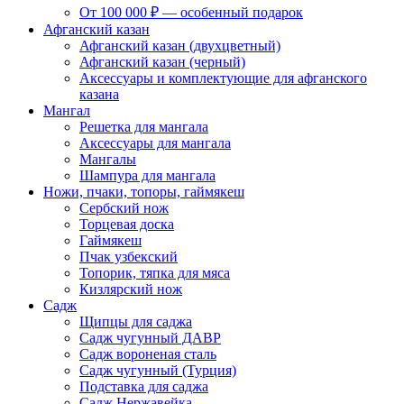
От 100 000 ₽ — особенный подарок
Афганский казан
Афганский казан (двухцветный)
Афганский казан (черный)
Аксессуары и комплектующие для афганского
казана
Мангал
Решетка для мангала
Аксессуары для мангала
Мангалы
Шампура для мангала
Ножи, пчаки, топоры, гаймякеш
Сербский нож
Торцевая доска
Гаймякеш
Пчак узбекский
Топорик, тяпка для мяса
Кизлярский нож
Садж
Щипцы для саджа
Садж чугунный ДАВР
Садж вороненая сталь
Садж чугунный (Турция)
Подставка для саджа
Садж Нержавейка