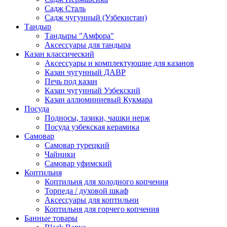
Садж Сталь
Садж чугунный (Узбекистан)
Тандыр
Тандыры "Амфора"
Аксессуары для тандыра
Казан классический
Аксессуары и комплектующие для казанов
Казан чугунный ДАВР
Печь под казан
Казан чугунный Узбекский
Казан аллюминиевый Кукмара
Посуда
Подносы, тазики, чашки нерж
Посуда узбекская керамика
Самовар
Самовар турецкий
Чайники
Самовар уфимский
Коптильня
Коптильня для холодного копчения
Торпеда / духовой шкаф
Аксессуары для коптильни
Коптильня для горчего копчения
Банные товары