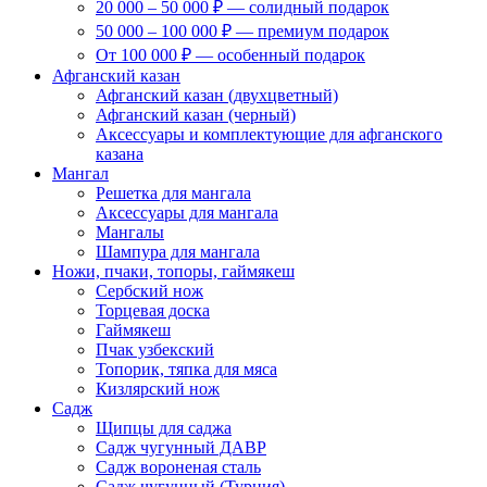
20 000 – 50 000 ₽ — солидный подарок
50 000 – 100 000 ₽ — премиум подарок
От 100 000 ₽ — особенный подарок
Афганский казан
Афганский казан (двухцветный)
Афганский казан (черный)
Аксессуары и комплектующие для афганского
казана
Мангал
Решетка для мангала
Аксессуары для мангала
Мангалы
Шампура для мангала
Ножи, пчаки, топоры, гаймякеш
Сербский нож
Торцевая доска
Гаймякеш
Пчак узбекский
Топорик, тяпка для мяса
Кизлярский нож
Садж
Щипцы для саджа
Садж чугунный ДАВР
Садж вороненая сталь
Садж чугунный (Турция)