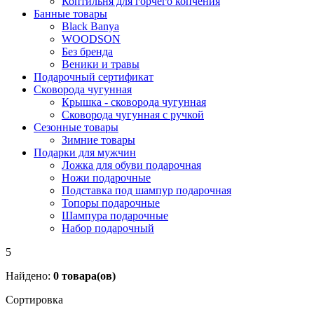
Коптильня для горчего копчения
Банные товары
Black Banya
WOODSON
Без бренда
Веники и травы
Подарочный сертификат
Сковорода чугунная
Крышка - сковорода чугунная
Сковорода чугунная с ручкой
Сезонные товары
Зимние товары
Подарки для мужчин
Ложка для обуви подарочная
Ножи подарочные
Подставка под шампур подарочная
Топоры подарочные
Шампура подарочные
Набор подарочный
5
Найдено:
0
товара(ов)
Сортировка