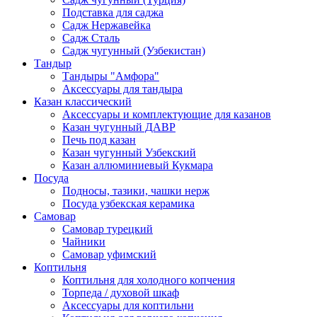
Подставка для саджа
Садж Нержавейка
Садж Сталь
Садж чугунный (Узбекистан)
Тандыр
Тандыры "Амфора"
Аксессуары для тандыра
Казан классический
Аксессуары и комплектующие для казанов
Казан чугунный ДАВР
Печь под казан
Казан чугунный Узбекский
Казан аллюминиевый Кукмара
Посуда
Подносы, тазики, чашки нерж
Посуда узбекская керамика
Самовар
Самовар турецкий
Чайники
Самовар уфимский
Коптильня
Коптильня для холодного копчения
Торпеда / духовой шкаф
Аксессуары для коптильни