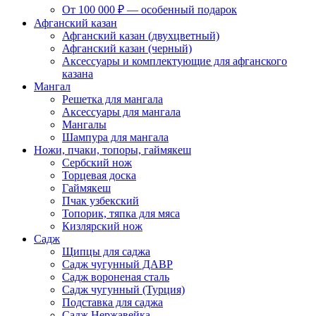
От 100 000 ₽ — особенный подарок
Афганский казан
Афганский казан (двухцветный)
Афганский казан (черный)
Аксессуары и комплектующие для афганского
казана
Мангал
Решетка для мангала
Аксессуары для мангала
Мангалы
Шампура для мангала
Ножи, пчаки, топоры, гаймякеш
Сербский нож
Торцевая доска
Гаймякеш
Пчак узбекский
Топорик, тяпка для мяса
Кизлярский нож
Садж
Щипцы для саджа
Садж чугунный ДАВР
Садж вороненая сталь
Садж чугунный (Турция)
Подставка для саджа
Садж Нержавейка