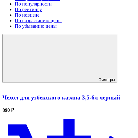
По популярности
По рейтингу
По новизне
По возрастанию цены
По убыванию цены
Фильтры
Чехол для узбекского казана 3,5-6л черный
890 ₽