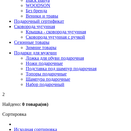
Black Banya
WOODSON
Без бренда
Веники и травы
Подарочный сертификат
Сковорода чугунная
Крышка - сковорода чугунная
Сковорода чугунная с ручкой
Сезонные товары
Зимние товары
Подарки для мужчин
Ложка для обуви подарочная
Ножи подарочные
Подставка под шампур подарочная
Топоры подарочные
Шампура подарочные
Набор подарочный
2
Найдено:
0
товара(ов)
Сортировка
Исходная сортировка