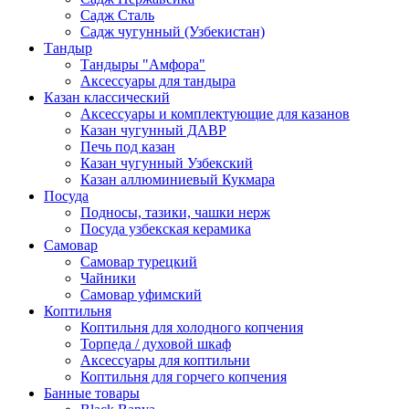
Садж Сталь
Садж чугунный (Узбекистан)
Тандыр
Тандыры "Амфора"
Аксессуары для тандыра
Казан классический
Аксессуары и комплектующие для казанов
Казан чугунный ДАВР
Печь под казан
Казан чугунный Узбекский
Казан аллюминиевый Кукмара
Посуда
Подносы, тазики, чашки нерж
Посуда узбекская керамика
Самовар
Самовар турецкий
Чайники
Самовар уфимский
Коптильня
Коптильня для холодного копчения
Торпеда / духовой шкаф
Аксессуары для коптильни
Коптильня для горчего копчения
Банные товары