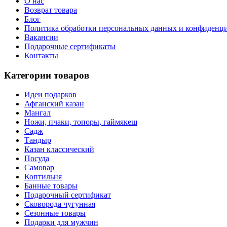
О нас
Возврат товара
Блог
Политика обработки персональных данных и конфиденц
Вакансии
Подарочные сертификаты
Контакты
Категории товаров
Идеи подарков
Афганский казан
Мангал
Ножи, пчаки, топоры, гаймякеш
Садж
Тандыр
Казан классический
Посуда
Самовар
Коптильня
Банные товары
Подарочный сертификат
Сковорода чугунная
Сезонные товары
Подарки для мужчин