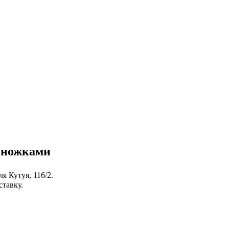
и ножками
я Кутуя, 116/2.
ставку.