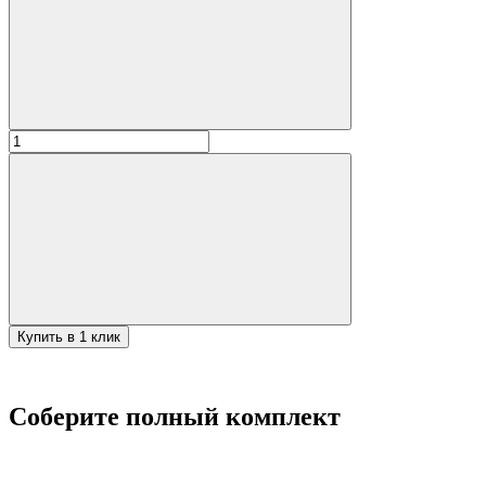
Количество
товара
/
Самовар
турецкий
50л
Купить в 1 клик
Соберите полный комплект