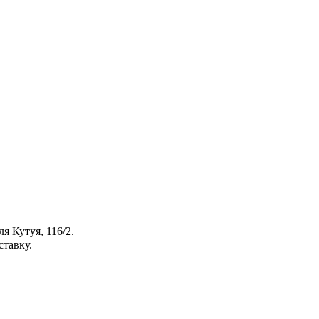
я Кутуя, 116/2.
ставку.