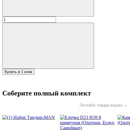
Количество
товара
Тандыр
Амфора
"Есаул"
с
откидной
крышкой
Купить в 1 клик
Соберите полный комплект
Листайте товары вправо →