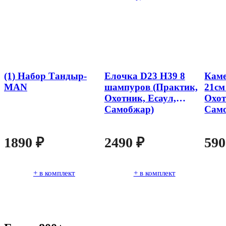
(1) Набор Тандыр-
Елочка D23 Н39 8
Каме
MAN
шампуров (Практик,
21см
Охотник, Есаул,
Охот
Самобжар)
Сам
1890
₽
2490
₽
59
+ в комплект
+ в комплект