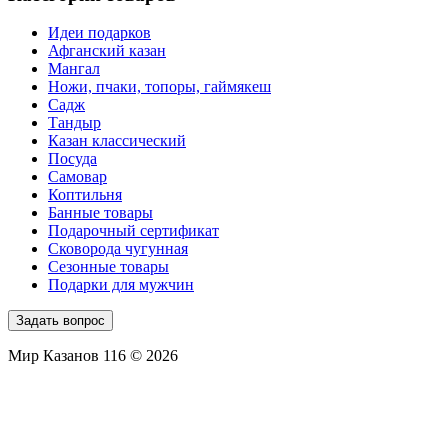
Идеи подарков
Афганский казан
Мангал
Ножи, пчаки, топоры, гаймякеш
Садж
Тандыр
Казан классический
Посуда
Самовар
Коптильня
Банные товары
Подарочный сертификат
Сковорода чугунная
Сезонные товары
Подарки для мужчин
Задать вопрос
Мир Казанов 116 © 2026