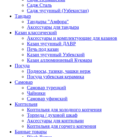
Садж Сталь
Садж чугунный (Узбекистан)
Тандыр
Тандыры "Амфора"
Аксессуары для тандыра
Казан классический
Аксессуары и комплектующие для казанов
Казан чугунный ДАВР
Печь под казан
Казан чугунный Узбекский
Казан аллюминиевый Кукмара
Посуда
Подносы, тазики, чашки нерж
Посуда узбекская керамика
Самовар
Самовар турецкий
Чайники
Самовар уфимский
Коптильня
Коптильня для холодного копчения
Торпеда / духовой шкаф
Аксессуары для коптильни
Коптильня для горчего копчения
Банные товары