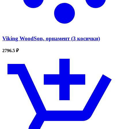
Viking WoodSon, орнамент (3 косички)
2796.5 ₽