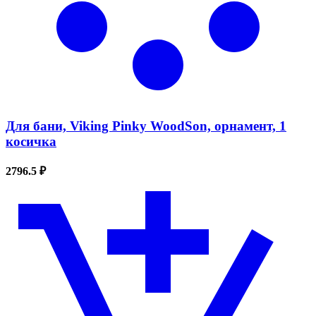
Для бани, Viking Pinky WoodSon, орнамент, 1
косичка
2796.5 ₽