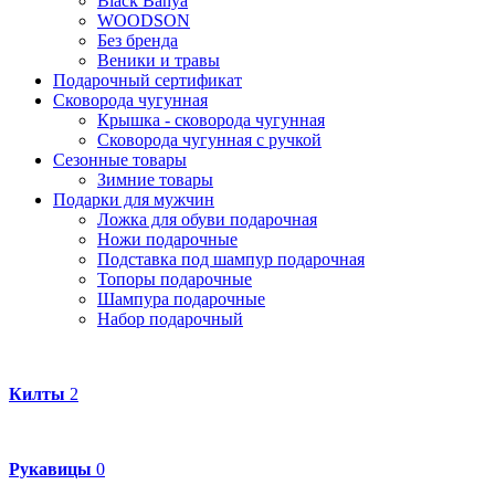
Black Banya
WOODSON
Без бренда
Веники и травы
Подарочный сертификат
Сковорода чугунная
Крышка - сковорода чугунная
Сковорода чугунная с ручкой
Сезонные товары
Зимние товары
Подарки для мужчин
Ложка для обуви подарочная
Ножи подарочные
Подставка под шампур подарочная
Топоры подарочные
Шампура подарочные
Набор подарочный
Килты
2
Рукавицы
0