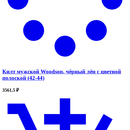
Килт мужской Woodson, чёрный лён с цветной
полоской (42-44)
3561.5 ₽