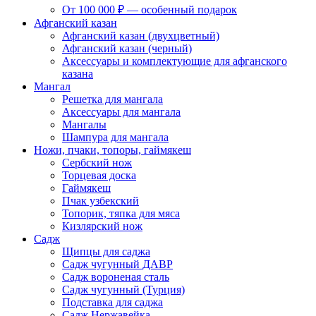
От 100 000 ₽ — особенный подарок
Афганский казан
Афганский казан (двухцветный)
Афганский казан (черный)
Аксессуары и комплектующие для афганского
казана
Мангал
Решетка для мангала
Аксессуары для мангала
Мангалы
Шампура для мангала
Ножи, пчаки, топоры, гаймякеш
Сербский нож
Торцевая доска
Гаймякеш
Пчак узбекский
Топорик, тяпка для мяса
Кизлярский нож
Садж
Щипцы для саджа
Садж чугунный ДАВР
Садж вороненая сталь
Садж чугунный (Турция)
Подставка для саджа
Садж Нержавейка