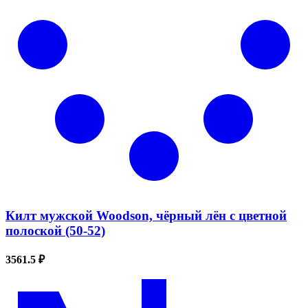
Килт мужской Woodson, чёрный лён с цветной
полоской (50-52)
3561.5 ₽