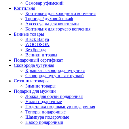
Самовар уфимский
Коптильня
Коптильня для холодного копчения
Торпеда / духовой шкаф
Аксессуары для коптильни
Коптильня для горчего копчения
Банные товары
Black Banya
WOODSON
Без бренда
Веники и травы
Подарочный сертификат
Сковорода чугунная
Крышка - сковорода чугунная
Сковорода чугунная с ручкой
Сезонные товары
Зимние товары
Подарки для мужчин
Ложка для обуви подарочная
Ножи подарочные
Подставка под шампур подарочная
Топоры подарочные
Шампура подарочные
Набор подарочный