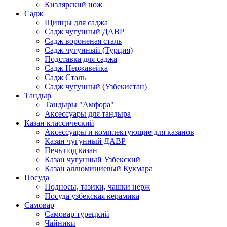
Кизлярский нож
Садж
Щипцы для саджа
Садж чугунный ДАВР
Садж вороненая сталь
Садж чугунный (Турция)
Подставка для саджа
Садж Нержавейка
Садж Сталь
Садж чугунный (Узбекистан)
Тандыр
Тандыры "Амфора"
Аксессуары для тандыра
Казан классический
Аксессуары и комплектующие для казанов
Казан чугунный ДАВР
Печь под казан
Казан чугунный Узбекский
Казан аллюминиевый Кукмара
Посуда
Подносы, тазики, чашки нерж
Посуда узбекская керамика
Самовар
Самовар турецкий
Чайники