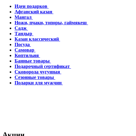
Идеи подарков
Афганский казан
Мангал
Ножи, пчаки, топоры, гаймякеш
Садж
Тандыр
Казан классический
Посуда
Самовар
Коптильня
Банные товары
Подарочный сертификат
Сковорода чугунная
Сезонные товары
Подарки для мужчин
Акции