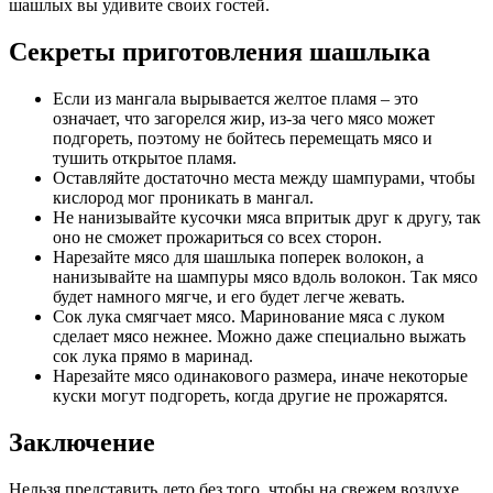
шашлых вы удивите своих гостей.
Секреты приготовления шашлыка
Если из мангала вырывается желтое пламя – это
означает, что загорелся жир, из-за чего мясо может
подгореть, поэтому не бойтесь перемещать мясо и
тушить открытое пламя.
Оставляйте достаточно места между шампурами, чтобы
кислород мог проникать в мангал.
Не нанизывайте кусочки мяса впритык друг к другу, так
оно не сможет прожариться со всех сторон.
Нарезайте мясо для шашлыка поперек волокон, а
нанизывайте на шампуры мясо вдоль волокон. Так мясо
будет намного мягче, и его будет легче жевать.
Сок лука смягчает мясо. Маринование мяса с луком
сделает мясо нежнее. Можно даже специально выжать
сок лука прямо в маринад.
Нарезайте мясо одинакового размера, иначе некоторые
куски могут подгореть, когда другие не прожарятся.
Заключение
Нельзя представить лето без того, чтобы на свежем воздухе