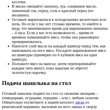
кусочки.
В миске смешайте свинину, лук, оливковое масло,
лимонный сок, перец, соль и красный перец (по
желанию).
Оставьте мариноваться в холодильнике желательно всю
ночь. Но если у вас нет столько времени, то имейте в
виду, что минимальное время для маринования свинины
– 4 часа. Если у вас есть возможность – время от
времени помешивайте мясо, чтобы оно равномерно
промариновалось.
Нанесите слой масла на каждый шампур перед тем, как
нанизывать на него мясо. Посадите маринованное мясо
на шампуры (примерно по 6 кубиков мяса на один
шампур).
Положите мясо на мангал, затем переворачивайте
каждые пять минут, пока шашлык не обретет
золотистую корочку.
Подача шашлыка на стол
Готовый шашлык подают на стол со свежими овощами –
помидорами, огурцами, перцами – или с любым салатом.
Обязательно посмотрите в нашем каталоге
ляган
из
риштанской керамики, выложив на него лаваш и сверху