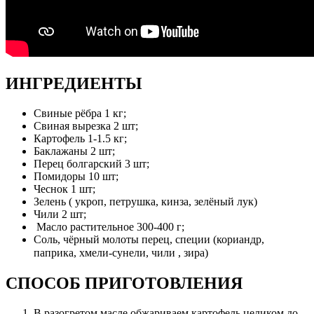
ИНГРЕДИЕНТЫ ⠀
Свиные рёбра 1 кг;
Свиная вырезка 2 шт;
Картофель 1-1.5 кг;
Баклажаны 2 шт;
Перец болгарский 3 шт;
Помидоры 10 шт;
Чеснок 1 шт;
Зелень ( укроп, петрушка, кинза, зелёный лук)
Чили 2 шт;
Масло растительное 300-400 г;
Соль, чёрный молоты перец, специи (кориандр,
паприка, хмели-сунели, чили , зира) ⠀
СПОСОБ ПРИГОТОВЛЕНИЯ ⠀
В разогретом масле обжариваем картофель целиком до